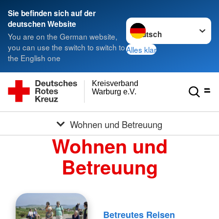
Sie befinden sich auf der
Sprache wechseln zu
deutschen Website
You are on the German website,
you can use the switch to switch to
Alles klar
the English one
Kreisverband
Warburg e.V.
Wohnen und Betreuung
Wohnen und
Betreuung
Betreutes Reisen