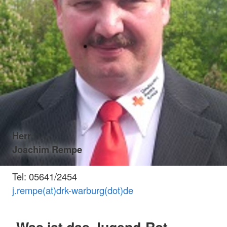
Herr
Joachim Rempe
Tel: 05641/2454
j.rempe(at)drk-warburg(dot)de
Was ist das Jugend-Rot-