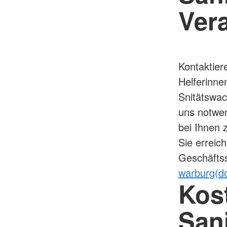
Ver
Kontaktiere
Helferinne
Snitätswac
uns notwen
bei Ihnen z
Sie erreic
Geschäftss
warburg(d
Kos
Sani