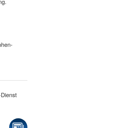
ng.
phen-
-Dienst