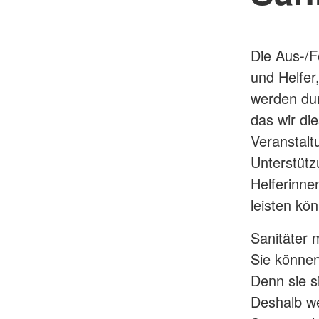
Die Aus-/F
und Helfer
werden dur
das wir die
Veranstalt
Unterstütz
Helferinnen
leisten kö
Sanitäter 
Sie können
Denn sie s
Deshalb we