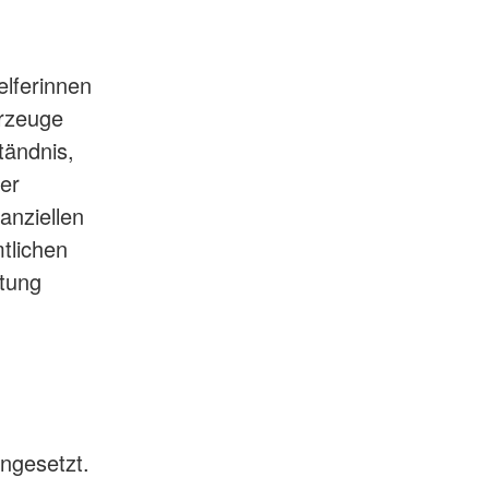
elferinnen
hrzeuge
tändnis,
rer
anziellen
tlichen
ltung
ngesetzt.