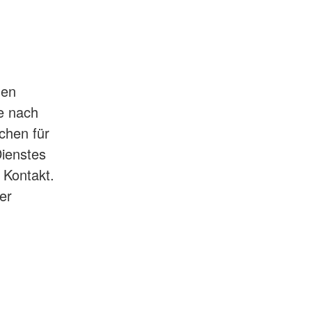
hen
e nach
ochen für
ienstes
n Kontakt.
er