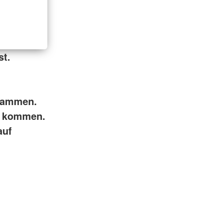
st.
usammen.
l kommen.
auf