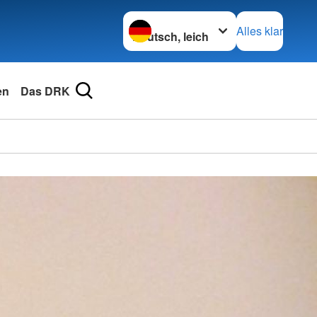
Sprache wechseln zu
Alles klar
en
Das DRK