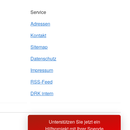
Service
Adressen
Kontakt
Sitemap
Datenschutz
Impressum
RSS-Feed
DRK intern
Unterstützen Sie jetzt ein
Sprache wechseln zu
Hilfsprojekt mit Ihrer Spende