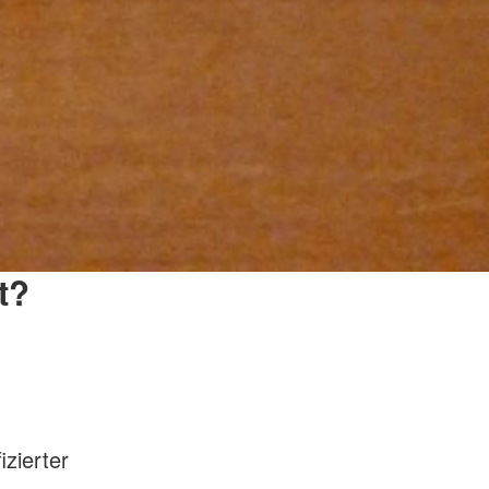
t?
izierter