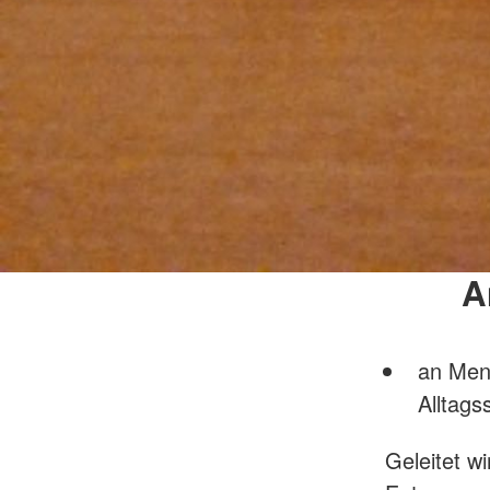
A
an Mens
Alltags
Geleitet wi