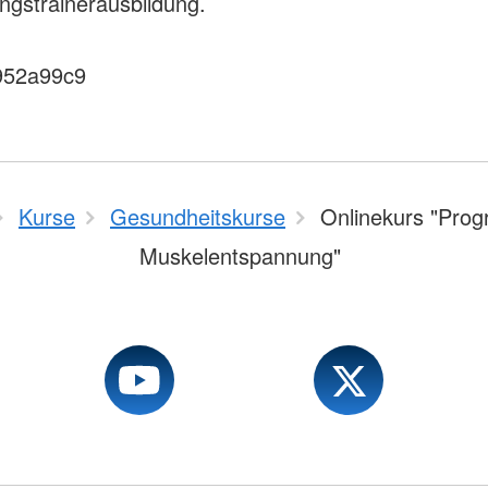
gstrainerausbildung.
952a99c9
Kurse
Gesundheitskurse
Onlinekurs "Prog
Muskelentspannung"