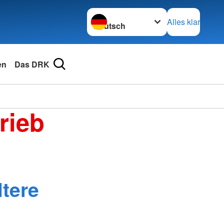
Sprache wechseln zu
Alles klar
en
Das DRK
rieb
ltere