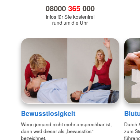
08000
365
000
Infos für Sie kostenfrei
rund um die Uhr
Bewusstlosigkeit
Blut
Wenn jemand nicht mehr ansprechbar ist,
Durch 
dann wird dieser als „bewusstlos"
zum Sti
bezeichnet.
führend