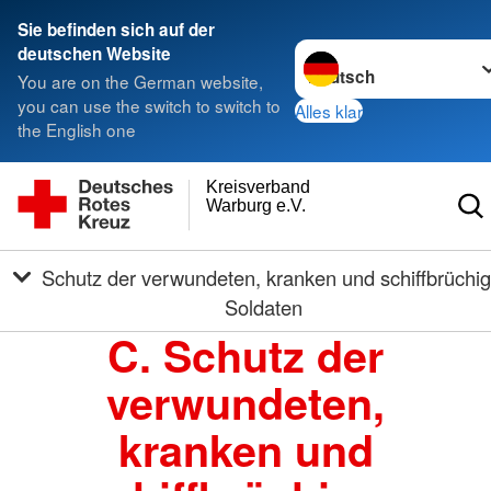
Sie befinden sich auf der
Sprache wechseln zu
deutschen Website
You are on the German website,
you can use the switch to switch to
Alles klar
the English one
Kreisverband
Warburg e.V.
Schutz der verwundeten, kranken und schiffbrüchigen
Soldaten
C. Schutz der
verwundeten,
kranken und