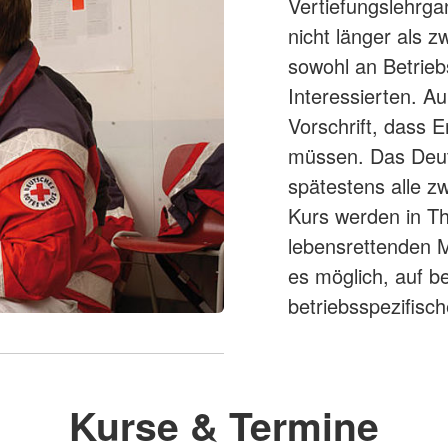
Vertiefungslehrgan
nicht länger als z
sowohl an Betriebs
Interessierten. Au
Vorschrift, dass E
müssen. Das Deut
spätestens alle z
Kurs werden in Th
lebensrettenden M
es möglich, auf b
betriebsspezifis
Kurse & Termine