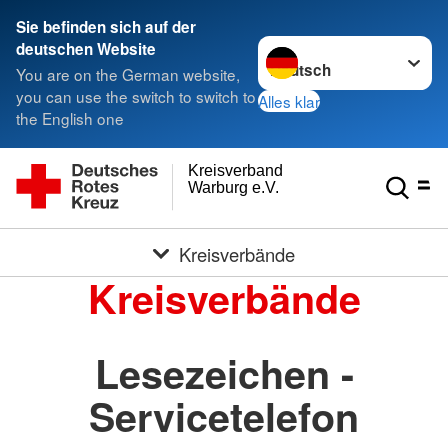
Sie befinden sich auf der
Sprache wechseln zu
deutschen Website
You are on the German website,
you can use the switch to switch to
Alles klar
the English one
Kreisverband
Warburg e.V.
Kreisverbände
Kreisverbände
Lesezeichen -
Servicetelefon