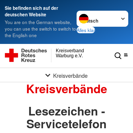
Sie befinden sich auf der
Sprache wechseln zu
deutschen Website
You are on the German website,
you can use the switch to switch to
Alles klar
the English one
Kreisverband
Warburg e.V.
Kreisverbände
Kreisverbände
Lesezeichen -
Servicetelefon