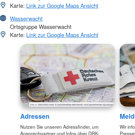
Karte:
Link zur Google Maps Ansicht
Wasserwacht
Ortsgruppe Wasserwacht
Karte:
Link zur Google Maps Ansicht
Adressen
Meld
Nutzen Sie unseren Adressfinder, um
Wir inf
Ansprechpartner und Infos über DRK-
Pressei