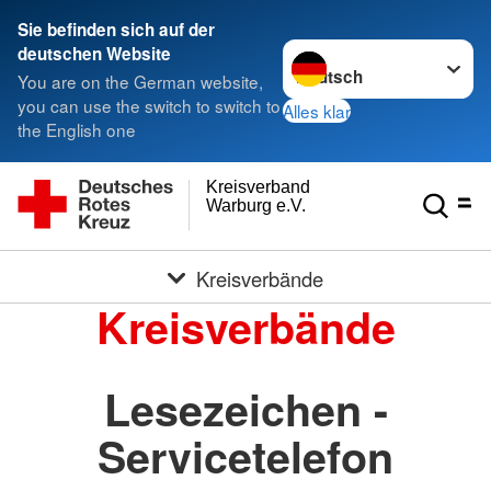
Sie befinden sich auf der
Sprache wechseln zu
deutschen Website
You are on the German website,
you can use the switch to switch to
Alles klar
the English one
Kreisverband
Warburg e.V.
Kreisverbände
Kreisverbände
Lesezeichen -
Servicetelefon