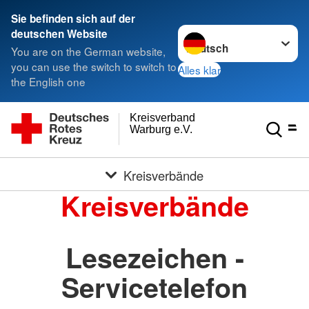
Sie befinden sich auf der
Sprache wechseln zu
deutschen Website
You are on the German website,
you can use the switch to switch to
Alles klar
the English one
Kreisverband
Warburg e.V.
Kreisverbände
Kreisverbände
Lesezeichen -
Servicetelefon