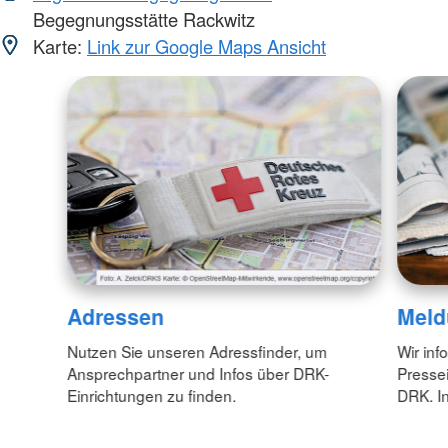
Begegnungsstätte Rackwitz
Karte:
Link zur Google Maps Ansicht
Adressen
Meld
Nutzen Sie unseren Adressfinder, um
Wir inf
Ansprechpartner und Infos über DRK-
Pressei
Einrichtungen zu finden.
DRK. In