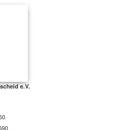
scheid e.V.
50
590