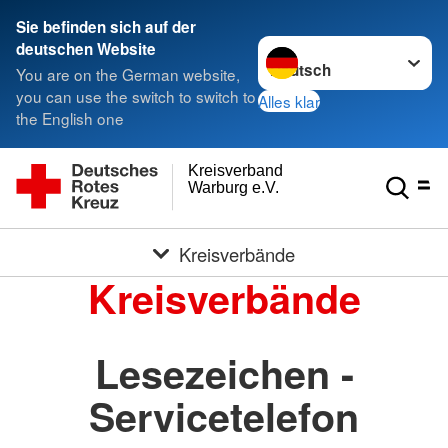
Sie befinden sich auf der
Sprache wechseln zu
deutschen Website
You are on the German website,
you can use the switch to switch to
Alles klar
the English one
Kreisverband
Warburg e.V.
Kreisverbände
Kreisverbände
Lesezeichen -
Servicetelefon