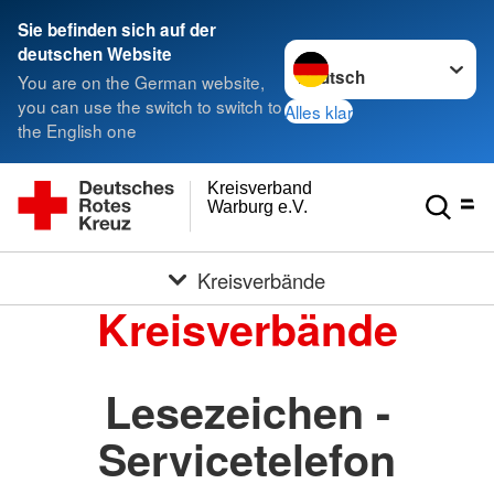
Sie befinden sich auf der
Sprache wechseln zu
deutschen Website
You are on the German website,
you can use the switch to switch to
Alles klar
the English one
Kreisverband
Warburg e.V.
Kreisverbände
Kreisverbände
Lesezeichen -
Servicetelefon