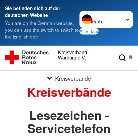
Sie befinden sich auf der
Sprache wechseln zu
deutschen Website
You are on the German website,
you can use the switch to switch to
Alles klar
the English one
Kreisverband
Warburg e.V.
Kreisverbände
Kreisverbände
Lesezeichen -
Servicetelefon