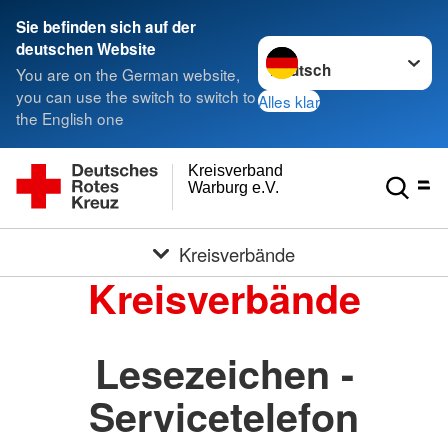
Sie befinden sich auf der
Sprache wechseln zu
deutschen Website
You are on the German website,
you can use the switch to switch to
Alles klar
the English one
Kreisverband
Warburg e.V.
Kreisverbände
Kreisverbände
Lesezeichen -
Servicetelefon