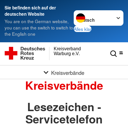
Sie befinden sich auf der
Sprache wechseln zu
deutschen Website
You are on the German website,
you can use the switch to switch to
Alles klar
the English one
Kreisverband
Warburg e.V.
Kreisverbände
Kreisverbände
Lesezeichen -
Servicetelefon