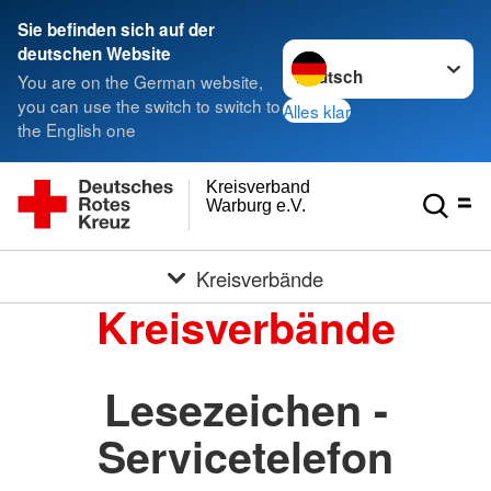
Sie befinden sich auf der
Sprache wechseln zu
deutschen Website
You are on the German website,
you can use the switch to switch to
Alles klar
the English one
Kreisverband
Warburg e.V.
Kreisverbände
Kreisverbände
Lesezeichen -
Servicetelefon