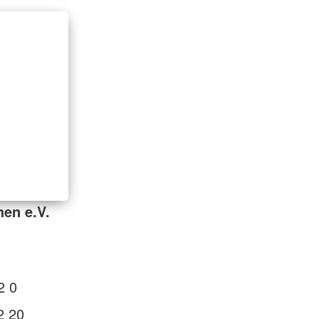
en e.V.
1
2 0
2 20