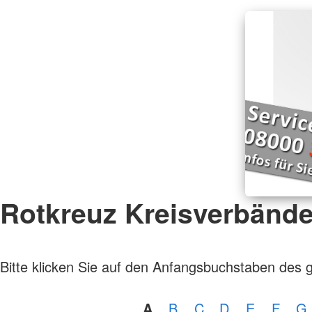
Rotkreuz Kreisverbänd
Bitte klicken Sie auf den Anfangsbuchstaben des 
A
B
C
D
E
F
G