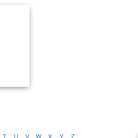
T
U
V
W
X
Y
Z