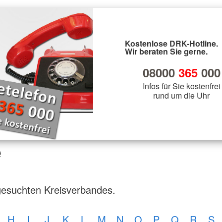
Kostenlose DRK-Hotline.
Wir beraten Sie gerne.
08000
365
000
Infos für Sie kostenfrei
rund um die Uhr
e
gesuchten Kreisverbandes.
H
I
J
K
L
M
N
O
P
Q
R
S