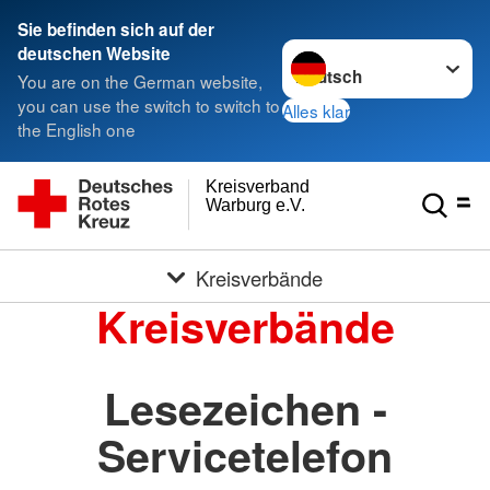
Sie befinden sich auf der
Sprache wechseln zu
deutschen Website
You are on the German website,
you can use the switch to switch to
Alles klar
the English one
Kreisverband
Warburg e.V.
Kreisverbände
Kreisverbände
Lesezeichen -
Servicetelefon