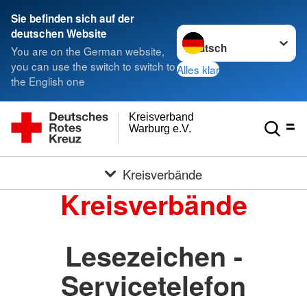
Sie befinden sich auf der
Sprache wechseln zu
deutschen Website
You are on the German website,
you can use the switch to switch to
Alles klar
the English one
Kreisverband
Warburg e.V.
Kreisverbände
Kreisverbände
Lesezeichen -
Servicetelefon