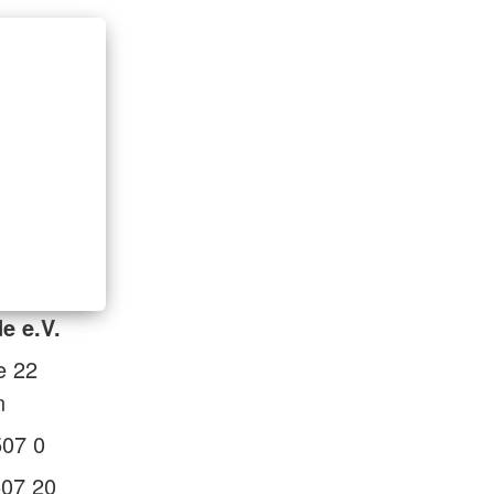
e e.V.
e 22
n
507 0
507 20