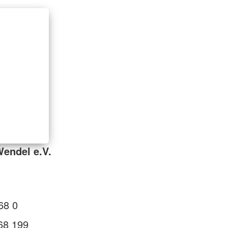
Wendel e.V.
68 0
68 199