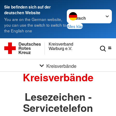
Sie befinden sich auf der
Sprache wechseln zu
deutschen Website
You are on the German website,
you can use the switch to switch to
Alles klar
the English one
Kreisverband
Warburg e.V.
Kreisverbände
Kreisverbände
Lesezeichen -
Servicetelefon