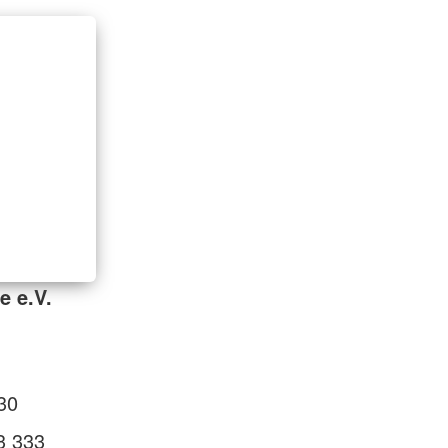
e e.V.
30
3 333