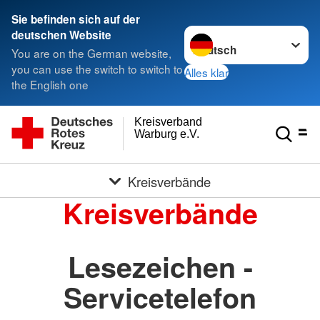
Sie befinden sich auf der
Sprache wechseln zu
deutschen Website
You are on the German website,
you can use the switch to switch to
Alles klar
the English one
Kreisverband
Warburg e.V.
Kreisverbände
Kreisverbände
Lesezeichen -
Servicetelefon