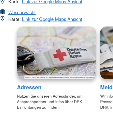
Karte:
Link zur Google Maps Ansicht
Wasserwacht
Karte:
Link zur Google Maps Ansicht
Adressen
Meld
Nutzen Sie unseren Adressfinder, um
Wir inf
Ansprechpartner und Infos über DRK-
Pressei
Einrichtungen zu finden.
DRK. In